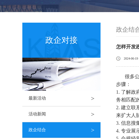
政企结
政企对接
怎样开发
2024-06-19
很多
步骤：
1. 了
>
最新活动
务相匹配
2. 建
>
活动新闻
来扩大人
3. 信
>
政企结合
4. 专
5. 合