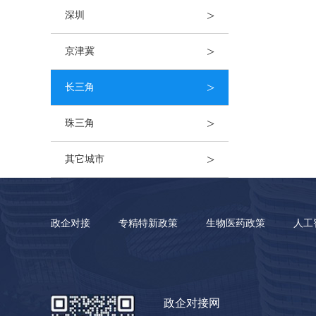
>
深圳
>
京津冀
>
长三角
>
珠三角
>
其它城市
政企对接
专精特新政策
生物医药政策
人工
政企对接网