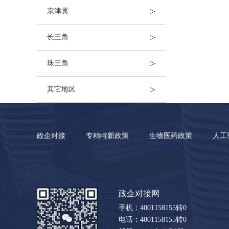
>
京津冀
>
长三角
>
珠三角
>
其它地区
政企对接
专精特新政策
生物医药政策
人工
政企对接网
手机：4001158155转0
电话：4001158155转0