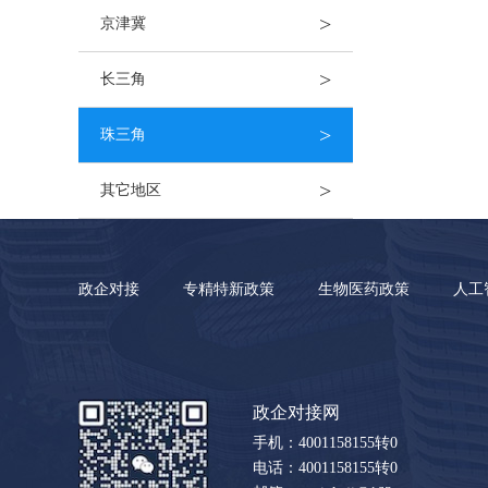
>
京津冀
>
长三角
>
珠三角
>
其它地区
政企对接
专精特新政策
生物医药政策
人工
政企对接网
手机：4001158155转0
电话：4001158155转0