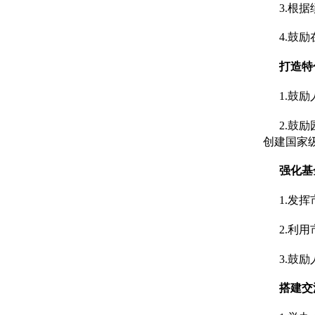
3.根
4.鼓
打造特
1.鼓
2.鼓
创建国家
强化基
1.发
2.利
3.鼓
搭建交