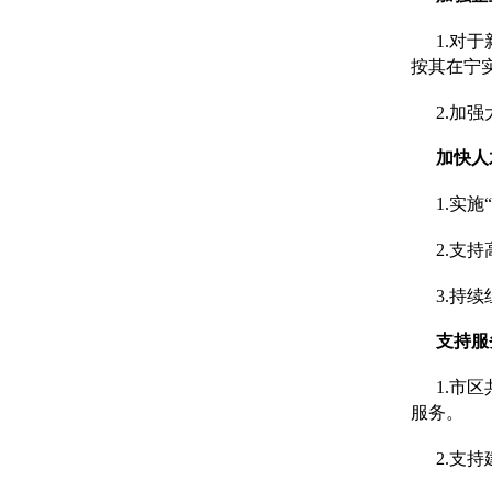
1.对
按其在宁实
2.加
加快人
1.实
2.支
3.持
支持服
1.市
服务。
2.支