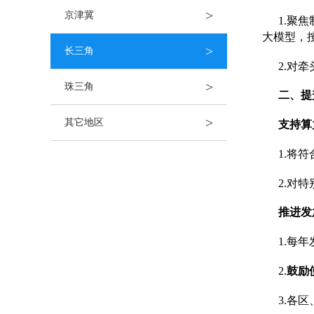
>
京津冀
1.聚
大模型，
>
长三角
2.对
>
珠三角
二、提
>
其它地区
支持算
1.将
2.对
推进发
1.每
2.
鼓励
3.各