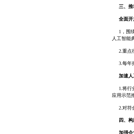
三、推
全面开
1，围
人工智能
2.重
3.每
加速人
1.将
应用示范
2.对
四、构
加强企