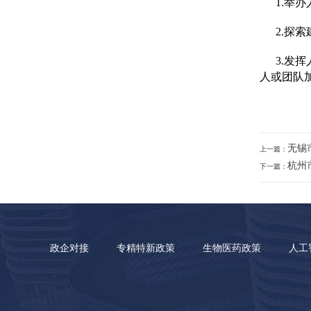
1.举
2.探
3.发
人或团队
无锡
上一篇：
杭州
下一篇：
政企对接
专精特新政策
生物医药政策
人工