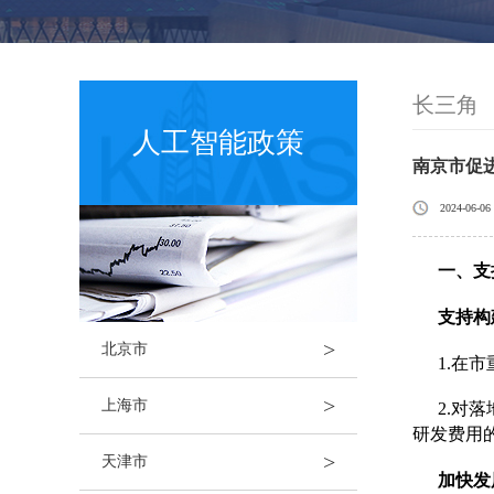
长三角
人工智能政策
南京市促
2024-06-06
一、支
支持构
>
北京市
1.在
>
上海市
2.对
研发费用
>
天津市
加快发