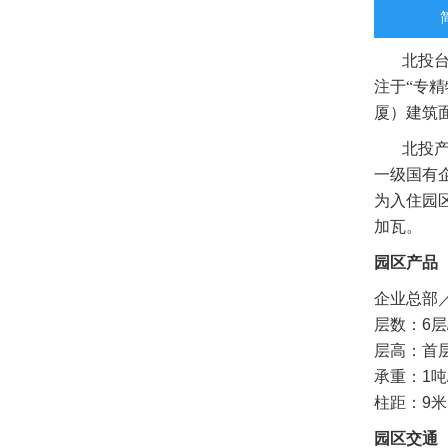
北投台湖
注于“专精
厦）建筑
北投产业
一级国有
为入住园
加瓦。
园区产品
企业总部
层数：6层/
层高：首层
承重：1吨
柱距：9米
园区交通