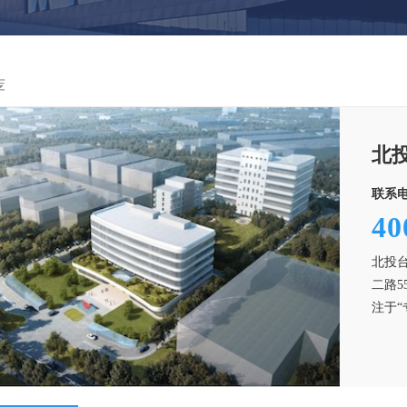
荐
北
联系电
40
北投
二路
注于“