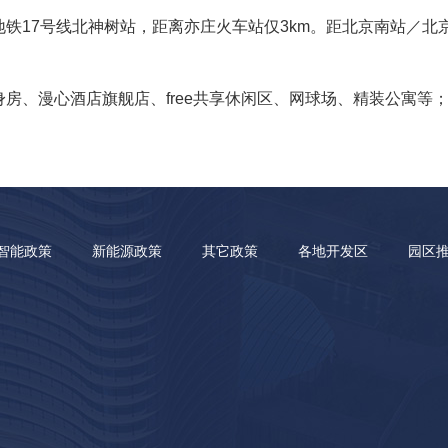
地铁17号线北神树站，距离亦庄火车站仅3km。距北京南站／北
身房、漫心酒店旗舰店、free共享休闲区、网球场、精装公寓等
智能政策
新能源政策
其它政策
各地开发区
园区