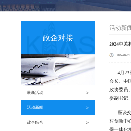
活动新
政企对接
2024中
2024-04-26
4月2
会长、中
政协委员
>
最新活动
委副书记
>
活动新闻
座谈
村创新中
>
政企结合
保一体化