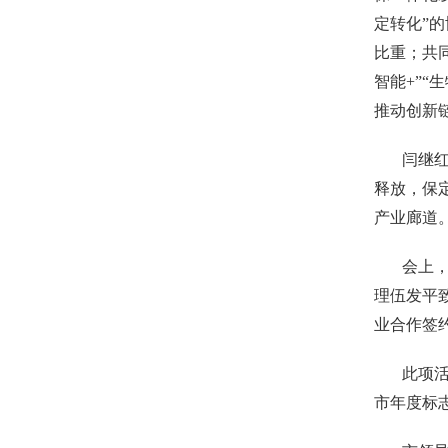
定转化”
比重；共
智能+”
推动创新
闫继
释放，保
产业廊道
会上
理伍发平
业合作签
此项活
市年度标