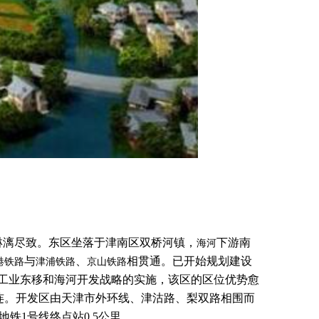
淋漓尽致。东区坐落于津南区双桥河镇，
下游南
海河
与
、
相贯通。已开始规划建设
港铁路
津浦铁路
京山铁路
市工业东移和海河开发战略的实施，该区的区位优势愈
连。开发区由天津市外环线、津沽路、梨双路相围而
铁1号线终点站0.5公里。