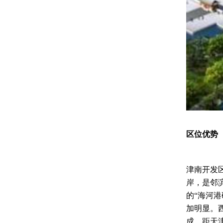
区位优势
津南开发
岸，是邻
的“海河
加明显。
成，距天津