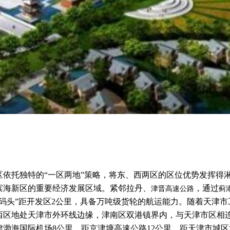
区依托独特的“一区两地”策略，将东、西两区的区位优势发挥得
滨海新区的重要经济发展区域。紧邻拉丹、
，通过
津晋高速公路
蓟
港码头”距开发区2公里，具备万吨级货轮的航运能力。随着天津
西区地处天津市外环线边缘，津南区双港镇界内，与天津市区相
渤海国际机场8公里，距京津塘高速公路12公里，距天津市城区地