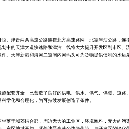
丹拉、津晋两条高速公路连接北方高速路网；北靠津沽公路，连
规划中的天津大道快速路和津沽二线将大大提升开发区到市区、
条件。
天津新港
和
海河二道闸
内河码头可为货物提供便利的水运
设施配套齐全，已营造了良好的供电、供水、供气、供暖、道路、
具科学化和合理化，为可持续发展创造了条件。
区坐落于城郊结合部，周边无大的工业区，环境幽雅，无大的污
产。东区地域开阔，紧邻津晋高速公路绿化带，与开发区的绿化