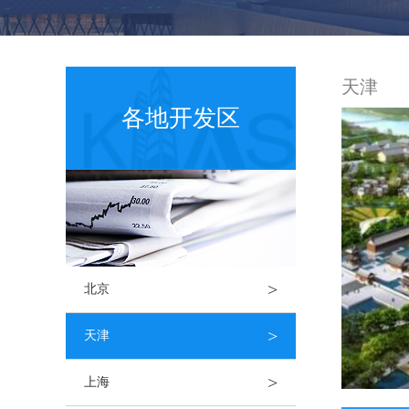
天津
各地开发区
>
北京
>
天津
>
上海