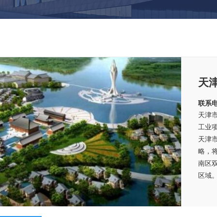
天
联系电
天津
工业
天津
略，
南区
区域