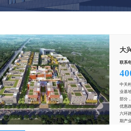
大
联系电
40
中关
业基
部分
优惠
六环
期产业